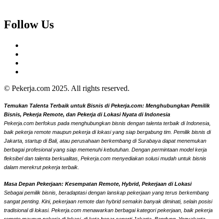
Follow Us
© Pekerja.com 2025. All rights reserved.
Temukan Talenta Terbaik untuk Bisnis di Pekerja.com: Menghubungkan Pemilik
Bisnis, Pekerja Remote, dan Pekerja di Lokasi Nyata di Indonesia
Pekerja.com berfokus pada menghubungkan bisnis dengan talenta terbaik di Indonesia,
baik pekerja remote maupun pekerja di lokasi yang siap bergabung tim. Pemilik bisnis di
Jakarta, startup di Bali, atau perusahaan berkembang di Surabaya dapat menemukan
berbagai profesional yang siap memenuhi kebutuhan. Dengan permintaan model kerja
fleksibel dan talenta berkualitas, Pekerja.com menyediakan solusi mudah untuk bisnis
dalam merekrut pekerja terbaik.
Masa Depan Pekerjaan: Kesempatan Remote, Hybrid, Pekerjaan di Lokasi
Sebagai pemilik bisnis, beradaptasi dengan lanskap pekerjaan yang terus berkembang
sangat penting. Kini, pekerjaan remote dan hybrid semakin banyak diminati, selain posisi
tradisional di lokasi. Pekerja.com menawarkan berbagai kategori pekerjaan, baik pekerja
remote maupun pekerja di lokasi, di kota besar seperti Jakarta, Bandung, Yogyakarta,