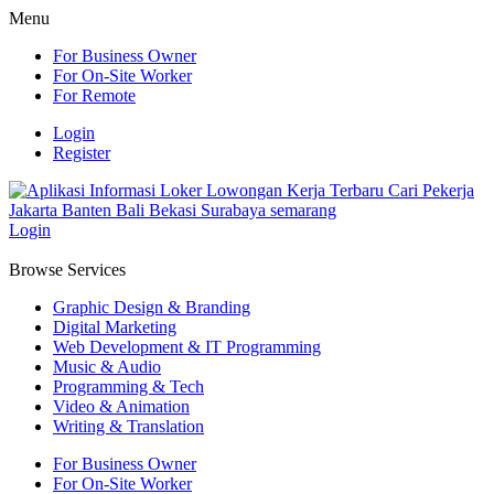
Menu
For Business Owner
For On-Site Worker
For Remote
Login
Register
Login
Browse Services
Graphic Design & Branding
Digital Marketing
Web Development & IT Programming
Music & Audio
Programming & Tech
Video & Animation
Writing & Translation
For Business Owner
For On-Site Worker