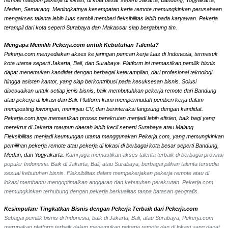
Medan, Semarang. Meningkatnya kesempatan kerja remote memungkinkan perusahaan
mengakses talenta lebih luas sambil memberi fleksibilitas lebih pada karyawan. Pekerja
terampil dari kota seperti Surabaya dan Makassar siap bergabung tim.
Mengapa Memilih Pekerja.com untuk Kebutuhan Talenta?
Pekerja.com menyediakan akses ke jaringan pencari kerja luas di Indonesia, termasuk
kota utama seperti Jakarta, Bali, dan Surabaya. Platform ini memastikan pemilik bisnis
dapat menemukan kandidat dengan berbagai keterampilan, dari profesional teknologi
hingga asisten kantor, yang siap berkontribusi pada kesuksesan bisnis. Solusi
disesuaikan untuk setiap jenis bisnis, baik membutuhkan pekerja remote dari Bandung
atau pekerja di lokasi dari Bali. Platform kami mempermudah pemberi kerja dalam
memposting lowongan, meninjau CV, dan berinteraksi langsung dengan kandidat.
Pekerja.com juga memastikan proses perekrutan menjadi lebih efisien, baik bagi yang
merekrut di Jakarta maupun daerah lebih kecil seperti Surabaya atau Malang.
Fleksibilitas menjadi keuntungan utama menggunakan Pekerja.com, yang memungkinkan
pemilihan pekerja remote atau pekerja di lokasi di berbagai kota besar seperti Bandung,
Medan, dan Yogyakarta.
Kami juga memastikan akses talenta terbaik di berbagai provinsi
populer Indonesia. Baik di Jakarta, Bali, atau Surabaya, berbagai pilihan talenta tersedia
sesuai kebutuhan bisnis. Fleksibilitas dalam mempekerjakan pekerja remote atau di
lokasi membantu mengoptimalkan anggaran dan kebutuhan perekrutan. Pekerja.com
memungkinkan terhubung dengan pekerja berkualitas tanpa batasan geografis.
Kesimpulan: Tingkatkan Bisnis dengan Pekerja Terbaik dari Pekerja.com
Sebagai pemilik bisnis di Indonesia, baik di Jakarta, Bali, atau Surabaya, Pekerja.com
merupakan platform terbaik dalam menemukan pekerja remote dan di lokasi yang dapat