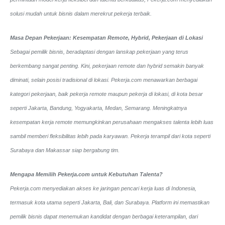
solusi mudah untuk bisnis dalam merekrut pekerja terbaik.
Masa Depan Pekerjaan: Kesempatan Remote, Hybrid, Pekerjaan di Lokasi
Sebagai pemilik bisnis, beradaptasi dengan lanskap pekerjaan yang terus
berkembang sangat penting. Kini, pekerjaan remote dan hybrid semakin banyak
diminati, selain posisi tradisional di lokasi. Pekerja.com menawarkan berbagai
kategori pekerjaan, baik pekerja remote maupun pekerja di lokasi, di kota besar
seperti Jakarta, Bandung, Yogyakarta, Medan, Semarang. Meningkatnya
kesempatan kerja remote memungkinkan perusahaan mengakses talenta lebih luas
sambil memberi fleksibilitas lebih pada karyawan. Pekerja terampil dari kota seperti
Surabaya dan Makassar siap bergabung tim.
Mengapa Memilih Pekerja.com untuk Kebutuhan Talenta?
Pekerja.com menyediakan akses ke jaringan pencari kerja luas di Indonesia,
termasuk kota utama seperti Jakarta, Bali, dan Surabaya. Platform ini memastikan
pemilik bisnis dapat menemukan kandidat dengan berbagai keterampilan, dari