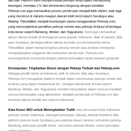
dari Bali. Platform kami mempermudah pemberi kerja dalam memposting
lowongan, meninjau CV, dan berinteraksi langsung dengan kandidat.
Pekerja.com juga memastikan proses perekrutan menjadi lebih efisien, baik bagi
yang merekrut di Jakarta maupun daerah lebih kecil seperti Surabaya atau
Malang. Fleksibilitas menjadi keuntungan utama menggunakan Pekerja.com,
yang memungkinkan pemilihan pekerja remote atau pekerja di lokasi di berbagai
kota besar seperti Bandung, Medan, dan Yogyakarta.
Kami juga memastikan
akses talenta terbaik di berbagai provinsi populer Indonesia. Baik di Jakarta, Bali,
atau Surabaya, berbagai pilihan talenta tersedia sesuai kebutuhan bisnis.
Fleksibilitas dalam mempekerjakan pekerja remote atau di lokasi membantu
mengoptimalkan anggaran dan kebutuhan perekrutan. Pekerja.com
memungkinkan terhubung dengan pekerja berkualitas tanpa batasan geografis.
Kesimpulan: Tingkatkan Bisnis dengan Pekerja Terbaik dari Pekerja.com
Sebagai pemilik bisnis di Indonesia, baik di Jakarta, Bali, atau Surabaya,
Pekerja.com merupakan platform terbaik dalam menemukan pekerja remote dan
di lokasi yang dapat memperkuat tim. Jaringan talenta luas di kota seperti
Bandung, Medan, dan Yogyakarta memberi kemudahan dalam mencari kandidat
sesuai keterampilan yang dibutuhkan. Mulailah perekrutan di Pekerja.com dan
temukan talenta terbaik dari seluruh Indonesia!
Kata Kunci SEO untuk Meningkatkan Trafik
situs pencarian kerja Indonesia,
pekerja remote Indonesia, lowongan pekerjaan Jakarta, pekerja freelance Bali,
platform pencari kerja Surabaya, jasa pekerja lokasi Jakarta, rekrutmen pekerja
Bandung, pekerjaan pemilik bisnis, rekrutmen pekerja Medan, solusi pekerjaan
online Indonesia