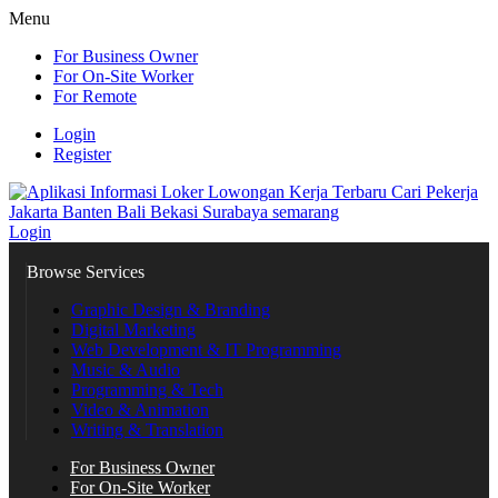
Menu
For Business Owner
For On-Site Worker
For Remote
Login
Register
Login
Browse Services
Graphic Design & Branding
Digital Marketing
Web Development & IT Programming
Music & Audio
Programming & Tech
Video & Animation
Writing & Translation
For Business Owner
For On-Site Worker