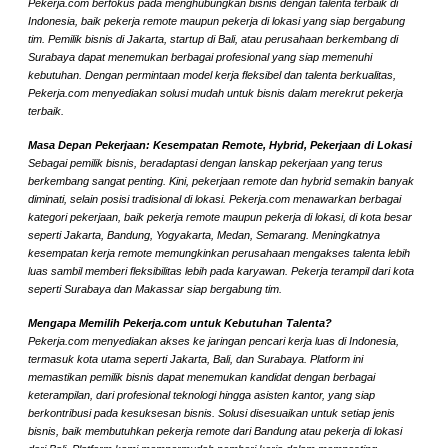
Pekerja.com berfokus pada menghubungkan bisnis dengan talenta terbaik di
Indonesia, baik pekerja remote maupun pekerja di lokasi yang siap bergabung
tim. Pemilik bisnis di Jakarta, startup di Bali, atau perusahaan berkembang di
Surabaya dapat menemukan berbagai profesional yang siap memenuhi
kebutuhan. Dengan permintaan model kerja fleksibel dan talenta berkualitas,
Pekerja.com menyediakan solusi mudah untuk bisnis dalam merekrut pekerja
terbaik.
Masa Depan Pekerjaan: Kesempatan Remote, Hybrid, Pekerjaan di Lokasi
Sebagai pemilik bisnis, beradaptasi dengan lanskap pekerjaan yang terus
berkembang sangat penting. Kini, pekerjaan remote dan hybrid semakin banyak
diminati, selain posisi tradisional di lokasi. Pekerja.com menawarkan berbagai
kategori pekerjaan, baik pekerja remote maupun pekerja di lokasi, di kota besar
seperti Jakarta, Bandung, Yogyakarta, Medan, Semarang. Meningkatnya
kesempatan kerja remote memungkinkan perusahaan mengakses talenta lebih
luas sambil memberi fleksibilitas lebih pada karyawan. Pekerja terampil dari kota
seperti Surabaya dan Makassar siap bergabung tim.
Mengapa Memilih Pekerja.com untuk Kebutuhan Talenta?
Pekerja.com menyediakan akses ke jaringan pencari kerja luas di Indonesia,
termasuk kota utama seperti Jakarta, Bali, dan Surabaya. Platform ini
memastikan pemilik bisnis dapat menemukan kandidat dengan berbagai
keterampilan, dari profesional teknologi hingga asisten kantor, yang siap
berkontribusi pada kesuksesan bisnis. Solusi disesuaikan untuk setiap jenis
bisnis, baik membutuhkan pekerja remote dari Bandung atau pekerja di lokasi