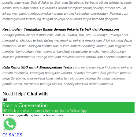
populer Indonesia. Baik di Jakarta, Bali, atau Surabaya, berbagai pilihan talenta tersedia
sesuai kebutuhan bisnis. Fleksibilitas dalam mempekerjakan pekerja remote atau di
lokasi membantu mengoptimalkan anggaran dan kebutuhan perekrutan. Pekerja.com
memungkinkan terhubung dengan pekerja berkualitas tanpa batasan geografis.
Kesimpulan: Tingkatkan Bisnis dengan Pekerja Terbaik dari Pekerja.com
Sebagai pemilik bisnis di Indonesia, baik di Jakarta, Bali, atau Surabaya, Pekerja.com
merupakan platform terbaik dalam menemukan pekerja remote dan di lokasi yang dapat
memperkuat tim. Jaringan talenta luas di kota seperti Bandung, Medan, dan Yogyakarta
memberi kemudahan dalam mencari kandidat sesuai keterampilan yang dibutuhkan.
Mulailah perekrutan di Pekerja.com dan temukan talenta terbaik dari seluruh Indonesia!
Kata Kunci SEO untuk Meningkatkan Trafik
situs pencarian kerja Indonesia, pekerja
remote Indonesia, lowongan pekerjaan Jakarta, pekerja freelance Bali, platform pencari
kerja Surabaya, jasa pekerja lokasi Jakarta, rekrutmen pekerja Bandung, pekerjaan
pemilik bisnis, rekrutmen pekerja Medan, solusi pekerjaan online Indonesia
Need Help?
Chat with
us
Start a Conversation
Hi! Click one of our member below to chat on
WhatsApp
The team typically replies in a few minutes.
CS SALES