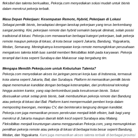
fleksibel dan talenta berkualitas, Pekerja.com menyediakan solusi mudah untuk bisnis
dalam merekrut pekerja terbaik.
Masa Depan Pekerjaan: Kesempatan Remote, Hybrid, Pekerjaan di Lokasi
Sebagai pemilik bisnis, beradaptasi dengan lanskap pekerjaan yang terus berkembang
sangat penting. Kini, pekerjaan remote dan hybrid semakin banyak diminati, selain posisi
tradisional di lokasi. Pekerja.com menawarkan berbagai kategori pekerjaan, baik pekerja
remote maupun pekerja di lokasi, di kota besar seperti Jakarta, Bandung, Yogyakarta,
Medan, Semarang. Meningkatnya kesempatan kerja remote memungkinkan perusahaan
mengakses talenta lebih luas sambil memberi fleksibilitas lebih pada karyawan. Pekerja
terampil dari kota seperti Surabaya dan Makassar siap bergabung tim.
Mengapa Memilih Pekerja.com untuk Kebutuhan Talenta?
Pekerja.com menyediakan akses ke jaringan pencari kerja luas di Indonesia, termasuk
kota utama seperti Jakarta, Bali, dan Surabaya. Platform ini memastikan pemilik bisnis
dapat menemukan kandidat dengan berbagai keterampilan, dari profesional teknologi
hingga asisten kantor, yang siap berkontribusi pada kesuksesan bisnis. Solusi
disesuaikan untuk setiap jenis bisnis, baik membutuhkan pekerja remote dari Bandung
atau pekerja di lokasi dari Bali. Platform kami mempermudah pemberi kerja dalam
memposting lowongan, meninjau CV, dan berinteraksi langsung dengan kandidat.
Pekerja.com juga memastikan proses perekrutan menjadi lebih efisien, baik bagi yang
merekrut di Jakarta maupun daerah lebih kecil seperti Surabaya atau Malang.
Fleksibilitas menjadi keuntungan utama menggunakan Pekerja.com, yang memungkinkan
pemilihan pekerja remote atau pekerja di lokasi di berbagai kota besar seperti Bandung,
Medan, dan Yogyakarta.
Kami juga memastikan akses talenta terbaik di berbagai provinsi