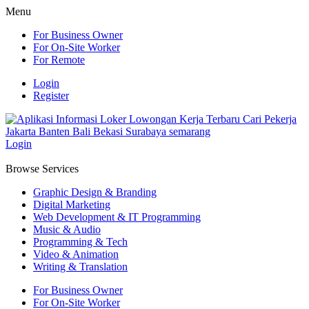
Menu
For Business Owner
For On-Site Worker
For Remote
Login
Register
Login
Browse Services
Graphic Design & Branding
Digital Marketing
Web Development & IT Programming
Music & Audio
Programming & Tech
Video & Animation
Writing & Translation
For Business Owner
For On-Site Worker